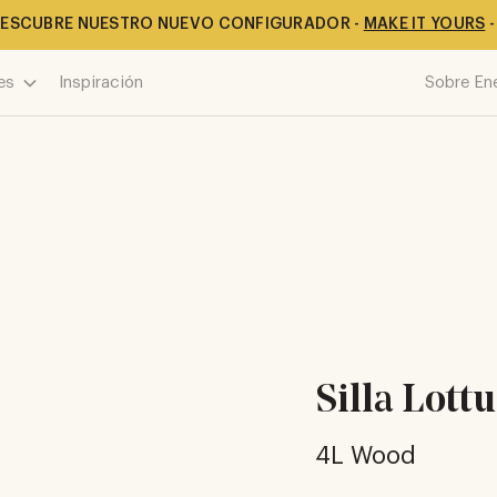
ESCUBRE NUESTRO NUEVO CONFIGURADOR -
MAKE IT YOURS
-
es
Inspiración
Sobre En
Silla Lott
4L Wood