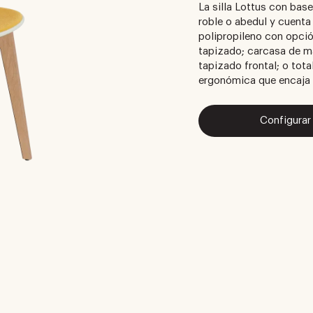
La silla Lottus con bas
roble o abedul y cuent
polipropileno con opció
tapizado; carcasa de m
tapizado frontal; o tota
ergonómica que encaja a
Configurar