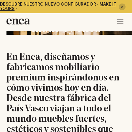
Sobre Enea
DESCUBRE NUESTRO NUEVO CONFIGURADOR -
MAKE IT
YOURS
-
Inspired by life,
made by enea
En Enea, diseñamos y
fabricamos mobiliario
premium inspirándonos en
cómo vivimos hoy en dí­a.
Desde nuestra fábrica del
País Vasco viajan a todo el
mundo muebles fuertes,
estéticos y sostenibles que