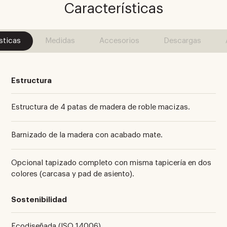
Características
sticas
Medidas
Accesorios
Descargas
Estructura
Estructura de 4 patas de madera de roble macizas.
Barnizado de la madera con acabado mate.
Opcional tapizado completo con misma tapicería en dos
colores (carcasa y pad de asiento).
Sostenibilidad
Ecodiseñada (ISO 14006).