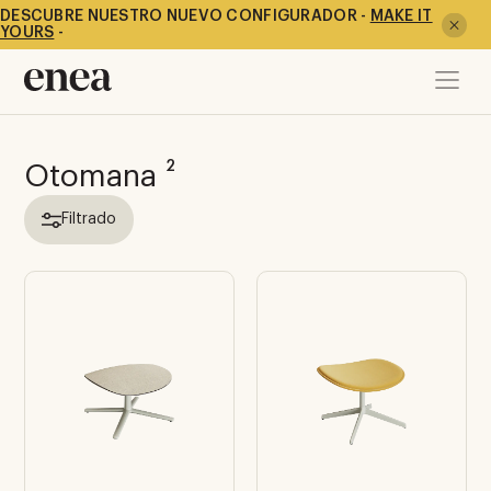
DESCUBRE NUESTRO NUEVO CONFIGURADOR -
MAKE IT
YOURS
-
2
Otomana
Filtrado