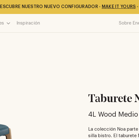
ESCUBRE NUESTRO NUEVO CONFIGURADOR -
MAKE IT YOURS
-
es
Inspiración
Sobre En
Taburete 
4L Wood Medio
La colección Noa parte
silla bistro. El taburet