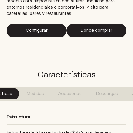
modelo está disponible en dos alturas: mediano para
entornos residenciales o corporativos, y alto para
cafeterías, bares y restaurantes.
Configurar
Dónde comprar
Características
sticas
Medidas
Accesorios
Descargas
Estructura
Estructura de tubo redondo de Ø14×2 mm de acero