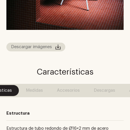
Descargar imágenes
Características
sticas
Medidas
Accesorios
Descargas
Estructura
Estructura de tubo redondo de Ø16×2 mm de acero