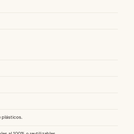
 plásticos.
les al 100% o reutilizables.