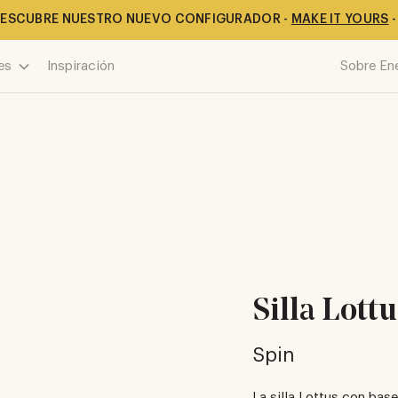
ESCUBRE NUESTRO NUEVO CONFIGURADOR -
MAKE IT YOURS
-
es
Inspiración
Sobre En
Silla Lott
Spin
La silla Lottus con base