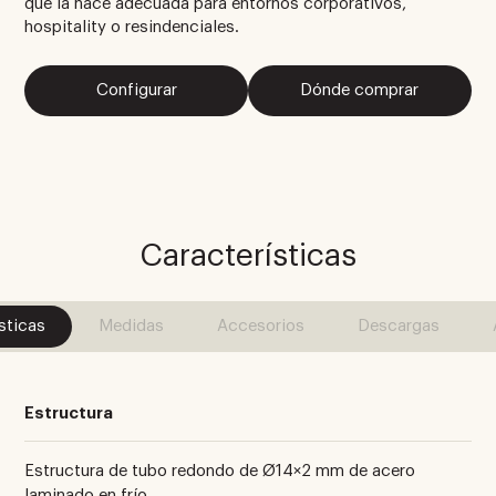
que la hace adecuada para entornos corporativos,
hospitality o resindenciales.
Configurar
Dónde comprar
Características
sticas
Medidas
Accesorios
Descargas
Estructura
Estructura de tubo redondo de Ø14×2 mm de acero
laminado en frío.