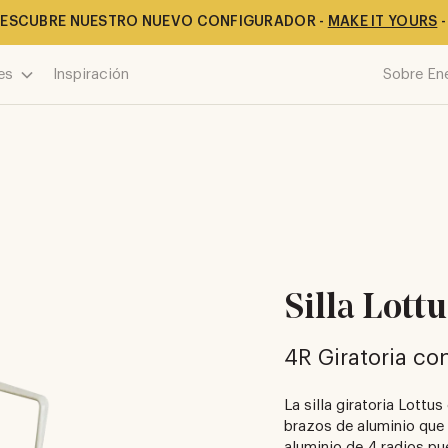
ESCUBRE NUESTRO NUEVO CONFIGURADOR -
MAKE IT YOURS
-
es
Inspiración
Sobre En
Silla Lott
4R Giratoria co
La silla giratoria Lott
brazos de aluminio que 
aluminio de 4 radios pu