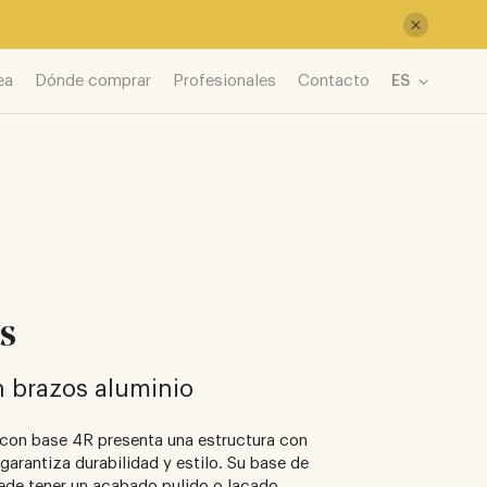
ea
Dónde comprar
Profesionales
Contacto
ES
us
n brazos aluminio
us con base 4R presenta una estructura con
garantiza durabilidad y estilo. Su base de
ede tener un acabado pulido o lacado,