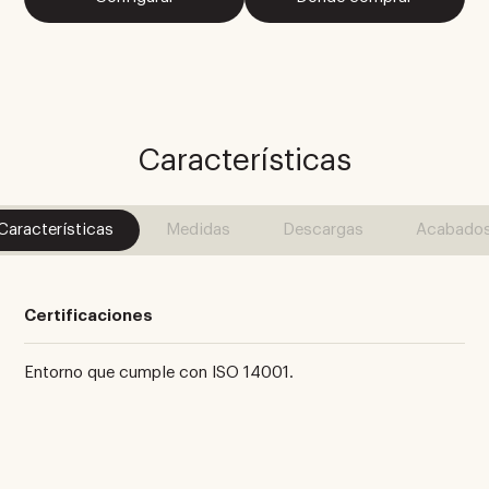
Características
Características
Medidas
Descargas
Acabado
Certificaciones
Entorno que cumple con ISO 14001.