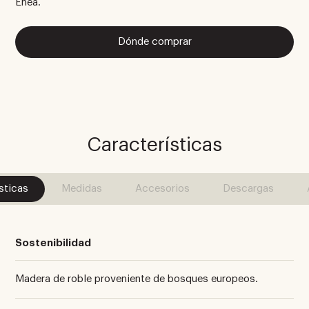
Enea.
Dónde comprar
Características
sticas
Medidas
Accesorios
Descargas
Sostenibilidad
Madera de roble proveniente de bosques europeos.