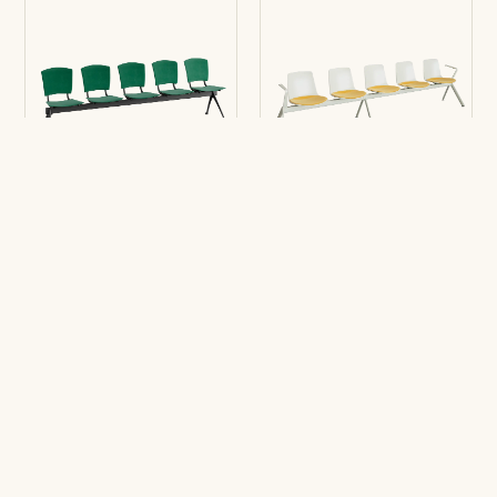
Banco Modular Eina
Banco Modular
5 puestos
Lottus
5 puestos con
brazos extremos