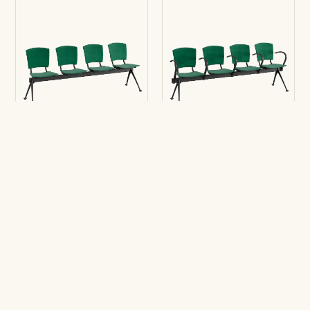
Banco Modular Eina
Banco Modular Eina
4 puestos
4 puestos con
brazos