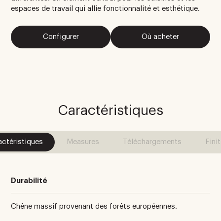
espaces de travail qui allie fonctionnalité et esthétique.
Configurer
Où acheter
Caractéristiques
actéristiques
Measures
Téléchargements
Fini
Durabilité
Chêne massif provenant des forêts européennes.