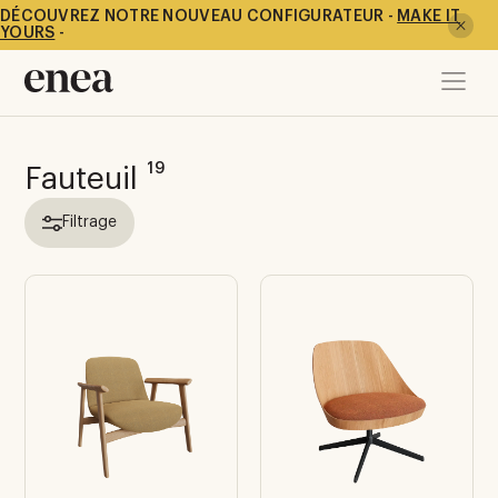
DÉCOUVREZ NOTRE NOUVEAU CONFIGURATEUR -
MAKE IT
YOURS
-
19
Fauteuil
Filtrage