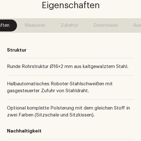
Eigenschaften
ften
Measures
Zubehör
Downloads
Aus
Struktur
Runde Rohrstruktur Ø16×2 mm aus kaltgewalztem Stahl.
Halbautomatisches Roboter-Stahlschweißen mit
gasgesteuerter Zufuhr von Stahldraht.
Optional komplette Polsterung mit dem gleichen Stoff in
zwei Farben (Sitzschale und Sitzkissen).
Nachhaltigkeit