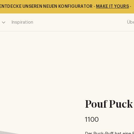
ENTDECKE UNSEREN NEUEN KONFIGURATOR -
MAKE IT YOURS
-
Inspiration
Üb
Pouf Puck
1100
Der Puck-Puff hat eine 